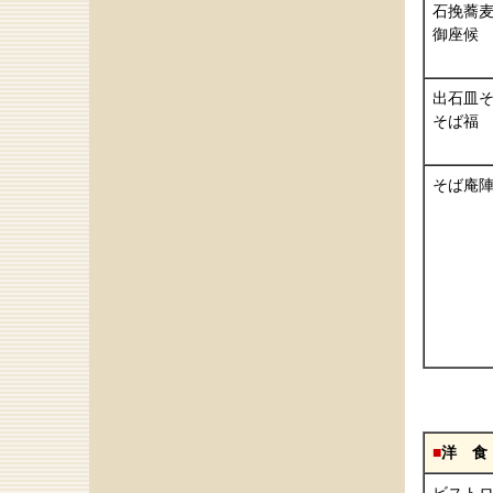
石挽蕎
御座候
出石皿
そば福
そば庵
■
洋 食