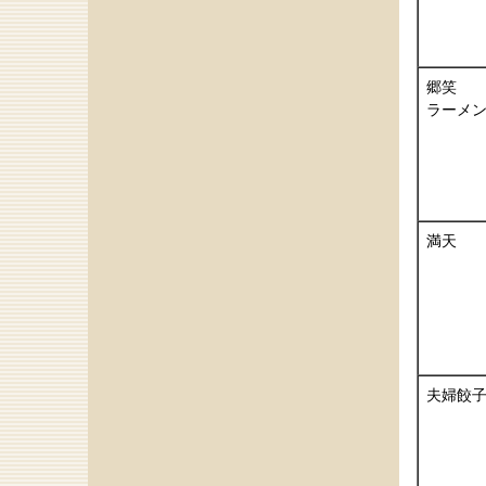
郷笑
ラーメ
満天
夫婦餃