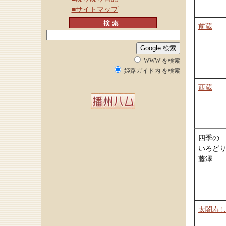
■サイトマップ
前蔵
WWW を検索
姫路ガイド内 を検索
西蔵
四季の
いろど
藤澤
太閤寿