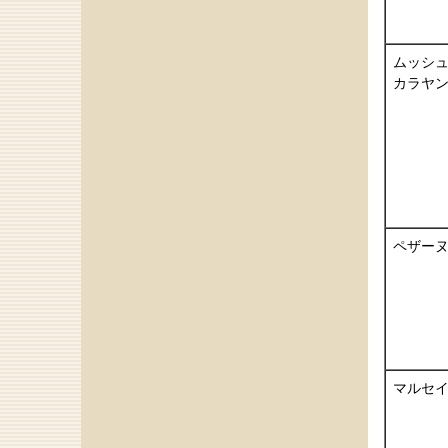
ムッシ
カラヤ
ペザー
マルセ