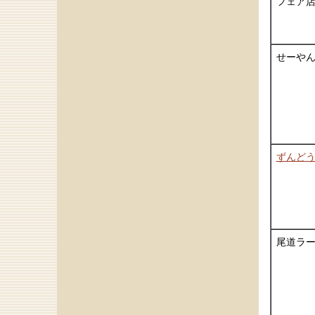
フェア
せーや
ずんど
尾道ラ