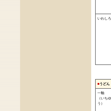
いわし
■
うどん
一釉
（いち
う）