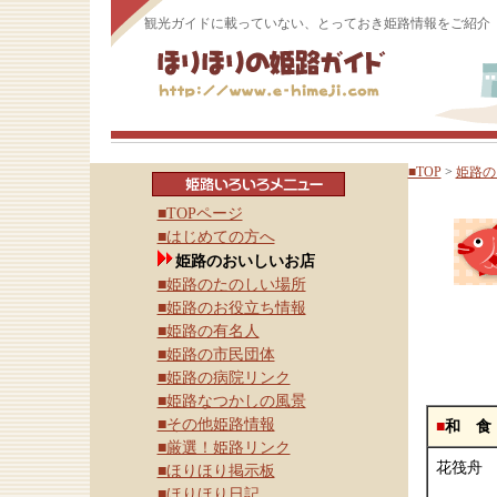
観光ガイドに載っていない、とっておき姫路情報をご紹介
■TOP
>
姫路の
■TOPページ
■はじめての方へ
姫路のおいしいお店
■姫路のたのしい場所
■姫路のお役立ち情報
■姫路の有名人
■姫路の市民団体
■姫路の病院リンク
■姫路なつかしの風景
■その他姫路情報
■
和 食
■厳選！姫路リンク
花筏舟
■ほりほり掲示板
■ほりほり日記